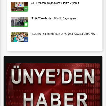
Vali Erol’dan Kaymakam Yıldız’a Ziyaret
Ünye
Minik Yüreklerden Büyük Dayanışma
Ünye
Huzurevi Sakinlerinden Ünye Asarkaya’da Doğa Keyfi
Yaşam