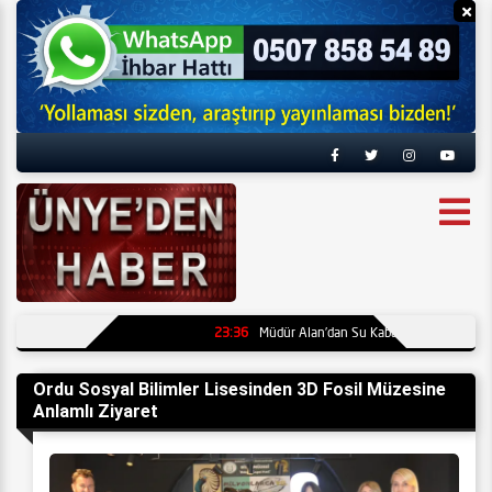
Reklamı Gizle
Re
23:36
Müdür Alan’dan Su Kabağı ve Kültürel Eser
Ordu Sosyal Bilimler Lisesinden 3D Fosil Müzesine
Anlamlı Ziyaret