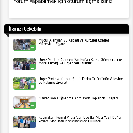
Yorum yapabilmek için
oturum açmalısınız
.
İlginizi Çekebilir
Müdür Alan’dan Su Kabağı ve Kültürel Eserler
Müzesi’ne Ziyaret
Ünye
Ünye Müftülüğü’nden Yaz Kur’an Kursu Öğrencilerine
Moral Pikniği ve Eğlenceli Etkinlik
Ünye
Ünye Protokolünden Şehit Kerim Örtücü’nün Ailesine
ve Kabrine Ziyaret
Ünye
“Hayat Boyu Öğrenme Komisyon Toplantısı” Yapıldı
Ünye
Kaymakam Kemal Yıldız ‘Can Dostlar Mavi Yeşil Doğal
Yaşam Alanı’nda İncelemelerde Bulundu
Ünye Belediyesi