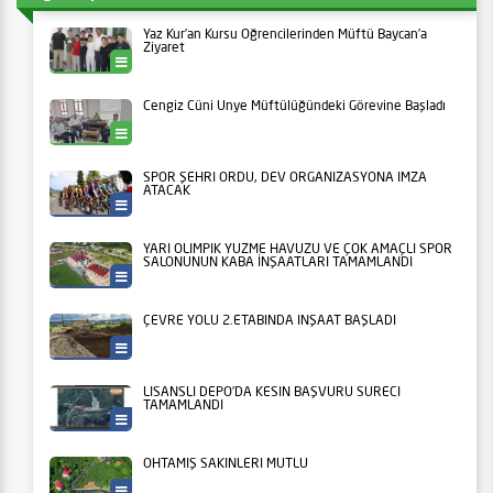
Yaz Kur’an Kursu Öğrencilerinden Müftü Baycan’a
Ziyaret
Ünye
Cengiz Cüni Ünye Müftülüğündeki Görevine Başladı
Ünye
SPOR ŞEHRİ ORDU, DEV ORGANİZASYONA İMZA
ATACAK
Ordu Büyükşehir
YARI OLİMPİK YÜZME HAVUZU VE ÇOK AMAÇLI SPOR
SALONUNUN KABA İNŞAATLARI TAMAMLANDI
Ordu Büyükşehir
ÇEVRE YOLU 2.ETABINDA İNŞAAT BAŞLADI
Ordu Büyükşehir
LİSANSLI DEPO’DA KESİN BAŞVURU SÜRECİ
TAMAMLANDI
Tarım
OHTAMIŞ SAKİNLERİ MUTLU
Ordu Büyükşehir