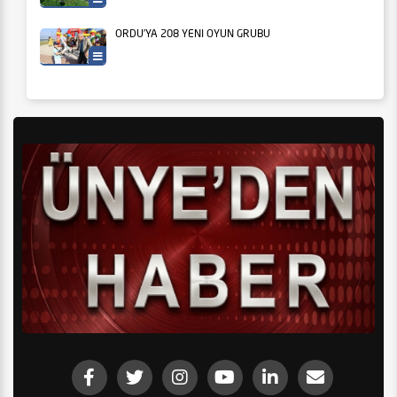
ORDU’YA 208 YENİ OYUN GRUBU
Ordu Büyükşehir