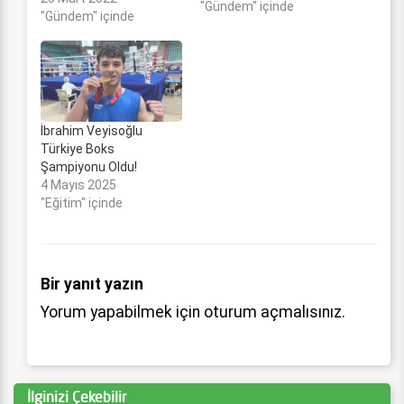
"Gündem" içinde
ziyaret etti. Ordu'nun
"Gündem" içinde
gururu boksörlerden
U22 Türkiye
Şampiyonası’nda 52
kilogramda Cenker
Aksoy Türkiye
üçüncüsü, 81
İbrahim Veyisoğlu
kilogramda Serdem
Türkiye Boks
Bulut Türkiye İkincisi, 54
Şampiyonu Oldu!
kilogramda Gamze
4 Mayıs 2025
Soğuksu Türkiye
"Eğitim" içinde
birinicisi, 70 kilogramda
İlayda…
Bir yanıt yazın
Yorum yapabilmek için
oturum açmalısınız
.
İlginizi Çekebilir