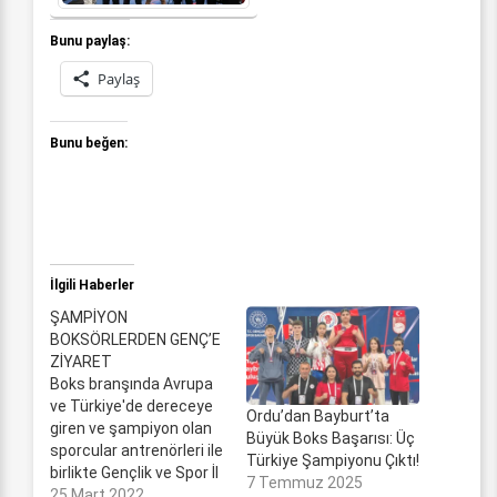
Bunu paylaş:
Paylaş
Bunu beğen:
İlgili Haberler
ŞAMPİYON
BOKSÖRLERDEN GENÇ’E
ZİYARET
Boks branşında Avrupa
ve Türkiye'de dereceye
Ordu’dan Bayburt’ta
giren ve şampiyon olan
Büyük Boks Başarısı: Üç
sporcular antrenörleri ile
Türkiye Şampiyonu Çıktı!
birlikte Gençlik ve Spor İl
7 Temmuz 2025
Müdürü Mustafa Genç'i
25 Mart 2022