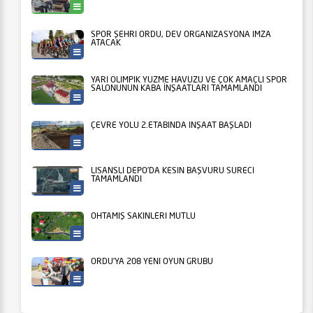
Ünye
SPOR ŞEHRİ ORDU, DEV ORGANİZASYONA İMZA
ATACAK
Ordu Büyükşehir
YARI OLİMPİK YÜZME HAVUZU VE ÇOK AMAÇLI SPOR
SALONUNUN KABA İNŞAATLARI TAMAMLANDI
Ordu Büyükşehir
ÇEVRE YOLU 2.ETABINDA İNŞAAT BAŞLADI
Ordu Büyükşehir
LİSANSLI DEPO’DA KESİN BAŞVURU SÜRECİ
TAMAMLANDI
Tarım
OHTAMIŞ SAKİNLERİ MUTLU
Ordu Büyükşehir
ORDU’YA 208 YENİ OYUN GRUBU
Ordu Büyükşehir