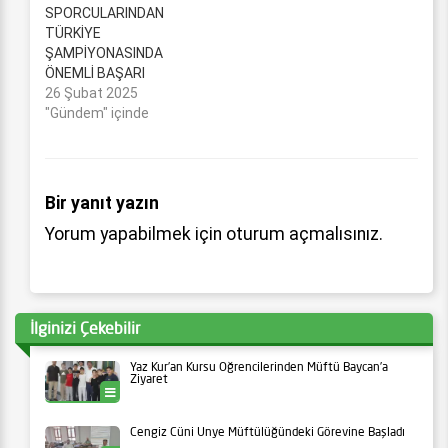
SPORCULARINDAN
TÜRKİYE
ŞAMPİYONASINDA
ÖNEMLİ BAŞARI
26 Şubat 2025
"Gündem" içinde
Bir yanıt yazın
Yorum yapabilmek için
oturum açmalısınız
.
İlginizi Çekebilir
Yaz Kur’an Kursu Öğrencilerinden Müftü Baycan’a
Ziyaret
Ünye
Cengiz Cüni Ünye Müftülüğündeki Görevine Başladı