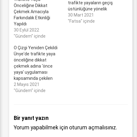
trafikte yayaların geçiş
Önceliğine Dikkat
üstünlüğüne yönelik
Çekmek Amacıyla
farkındalık etkinliği
30 Mart 2021
Farkındalık Etkinliği
düzenlendi. "Yaya
"Fatsa" içinde
Yapıldı
Önceliği Kırmızı
30 Eylül 2022
Çizgimizdir" uygulaması
"Gündem" içinde
kapsamında Fatsa Orta
Büyük Camii ve Yeni
O Çizgi Yeniden Çekildi
Kumru Caddesi
Ünye'de trafikte yaya
Reşadiye Kavşağında
önceliğine dikkat
yaya geçitlerine kırmızı
çekmek adına ‘önce
çizgiler çizildi.
yaya' uygulaması
SÜRÜCÜLERE
kapsamında çekilen
BİLGİLENDİRİCİ
kırmızı çizgiler yeniden
2 Mayıs 2021
BROŞÜRLER DAĞITILDI
boyandı. İçişleri
"Gündem" içinde
Fatsa Kaymakamı Ömer
Bakanlığı tarafından
Lütfi Yaran ve Fatsa
tüm Türkiye'de
Emniyet Müdürü
uygulamaya başlatılan,
Sercihan Barutçu,…
kavşak giriş ve çıkışları
Bir yanıt yazın
ile yaya ve okul
Yorum yapabilmek için
oturum açmalısınız
.
geçitlerine yaklaşırken
yavaşlamak, varsa