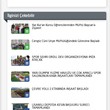
buralardan geçen veya
geçmek üzere bulunan
yayalara durarak ilk
İlginizi Çekebilir
geçiş hakkını vermeye
dikkat çekmek ve…
Yaz Kur’an Kursu Öğrencilerinden Müftü Baycan’a
Ziyaret
Ünye
Cengiz Cüni Ünye Müftülüğündeki Görevine Başladı
Ünye
SPOR ŞEHRİ ORDU, DEV ORGANİZASYONA İMZA
ATACAK
Ordu Büyükşehir
YARI OLİMPİK YÜZME HAVUZU VE ÇOK AMAÇLI SPOR
SALONUNUN KABA İNŞAATLARI TAMAMLANDI
Ordu Büyükşehir
ÇEVRE YOLU 2.ETABINDA İNŞAAT BAŞLADI
Ordu Büyükşehir
LİSANSLI DEPO’DA KESİN BAŞVURU SÜRECİ
TAMAMLANDI