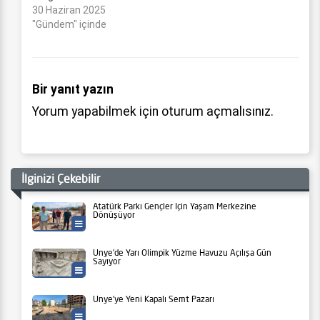
30 Haziran 2025
"Gündem" içinde
Bir yanıt yazın
Yorum yapabilmek için
oturum açmalısınız
.
İlginizi Çekebilir
Atatürk Parkı Gençler İçin Yaşam Merkezine
Dönüşüyor
Ünye Belediyesi
Ünye’de Yarı Olimpik Yüzme Havuzu Açılışa Gün
Sayıyor
Ünye Belediyesi
Ünye’ye Yeni Kapalı Semt Pazarı
Ünye Belediyesi