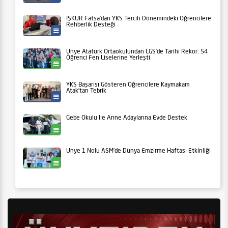
İŞKUR Fatsa’dan YKS Tercih Dönemindeki Öğrencilere
Rehberlik Desteği
İlçeler
Ünye Atatürk Ortaokulundan LGS’de Tarihi Rekor: 54
Öğrenci Fen Liselerine Yerleşti
Ünye
YKS Başarısı Gösteren Öğrencilere Kaymakam
Atak’tan Tebrik
Eğitim
Gebe Okulu İle Anne Adaylarına Evde Destek
Ünye
Ünye 1 Nolu ASM’de Dünya Emzirme Haftası Etkinliği
Ünye