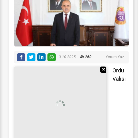
3-10-2025
260
Yorum Yaz
Reklamı Gizle
Ordu
Valisi