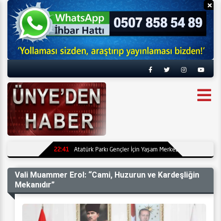
Reklamı Gizle
Re
22:41
Atatürk Parkı Gençler İçin Yaşam Merkezine Dönüşüyor
Vali Muammer Erol: “Cami, Huzurun ve Kardeşliğin
Mekanıdır”