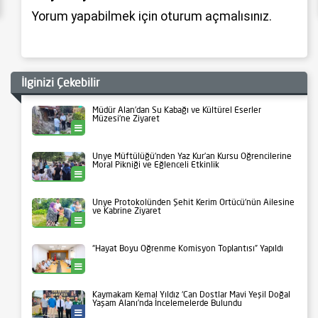
Yorum yapabilmek için
oturum açmalısınız
.
İlginizi Çekebilir
Müdür Alan’dan Su Kabağı ve Kültürel Eserler
Müzesi’ne Ziyaret
Ünye
Ünye Müftülüğü’nden Yaz Kur’an Kursu Öğrencilerine
Moral Pikniği ve Eğlenceli Etkinlik
Ünye
Ünye Protokolünden Şehit Kerim Örtücü’nün Ailesine
ve Kabrine Ziyaret
Ünye
“Hayat Boyu Öğrenme Komisyon Toplantısı” Yapıldı
Ünye
Kaymakam Kemal Yıldız ‘Can Dostlar Mavi Yeşil Doğal
Yaşam Alanı’nda İncelemelerde Bulundu
Ünye Belediyesi