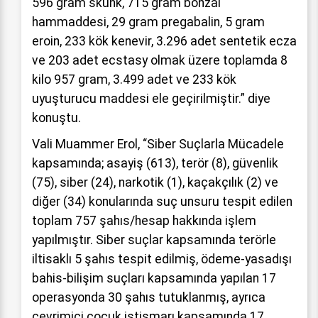
596 gram skunk, 715 gram bonzai
hammaddesi, 29 gram pregabalin, 5 gram
eroin, 233 kök kenevir, 3.296 adet sentetik ecza
ve 203 adet ecstasy olmak üzere toplamda 8
kilo 957 gram, 3.499 adet ve 233 kök
uyuşturucu maddesi ele geçirilmiştir.” diye
konuştu.
Vali Muammer Erol, “Siber Suçlarla Mücadele
kapsamında; asayiş (613), terör (8), güvenlik
(75), siber (24), narkotik (1), kaçakçılık (2) ve
diğer (34) konularında suç unsuru tespit edilen
toplam 757 şahıs/hesap hakkında işlem
yapılmıştır. Siber suçlar kapsamında terörle
iltisaklı 5 şahıs tespit edilmiş, ödeme-yasadışı
bahis-bilişim suçları kapsamında yapılan 17
operasyonda 30 şahıs tutuklanmış, ayrıca
çevrimiçi çocuk istismarı kapsamında 17