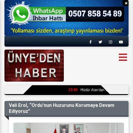
Reklamı Gizle
Re
23:36
Müdür Alan’dan Su Kabağı ve Kültür
Vali Erol, “Ordu’nun Huzurunu Korumaya Devam
Ediyoruz”