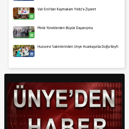
Vali Erol’dan Kaymakam Yıldız’a Ziyaret
Ünye
Minik Yüreklerden Büyük Dayanışma
Ünye
Huzurevi Sakinlerinden Ünye Asarkaya’da Doğa Keyfi
Yaşam