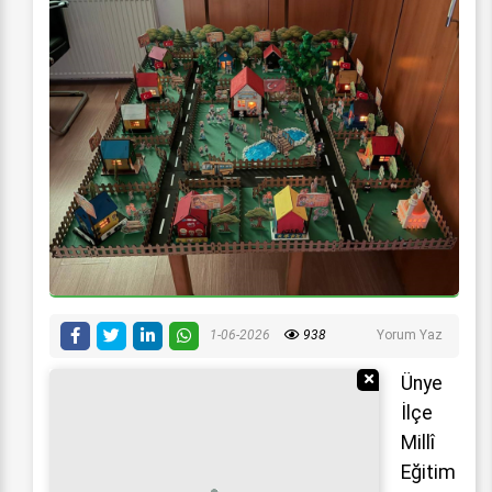
1-06-2026
938
Yorum Yaz
Reklamı Gizle
Ünye
İlçe
Millî
Eğitim