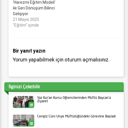
‘Harezmi Eğitim Modeli’
ile Geri Dönüşüm Bilinci
Gelişiyor
21 Mayıs 2025
"Eğitim" içinde
Bir yanıt yazın
Yorum yapabilmek için
oturum açmalısınız
.
İlginizi Çekebilir
Yaz Kur’an Kursu Öğrencilerinden Müftü Baycan’a
Ziyaret
Ünye
Cengiz Cüni Ünye Müftülüğündeki Görevine Başladı
Ünye