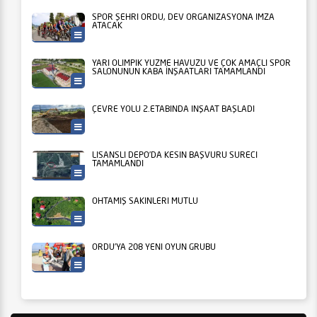
SPOR ŞEHRİ ORDU, DEV ORGANİZASYONA İMZA
ATACAK
Ordu Büyükşehir
YARI OLİMPİK YÜZME HAVUZU VE ÇOK AMAÇLI SPOR
SALONUNUN KABA İNŞAATLARI TAMAMLANDI
Ordu Büyükşehir
ÇEVRE YOLU 2.ETABINDA İNŞAAT BAŞLADI
Ordu Büyükşehir
LİSANSLI DEPO’DA KESİN BAŞVURU SÜRECİ
TAMAMLANDI
Tarım
OHTAMIŞ SAKİNLERİ MUTLU
Ordu Büyükşehir
ORDU’YA 208 YENİ OYUN GRUBU
Ordu Büyükşehir