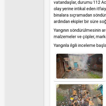
vatandaşlar, durumu 112 Acil
olay yerine intikal eden itfa
binalara sıçramadan söndürd
ardından ekipler bir süre s
Yangının söndürülmesinin ard
malzemeler ve çöpler, market
Yangınla ilgili inceleme başla