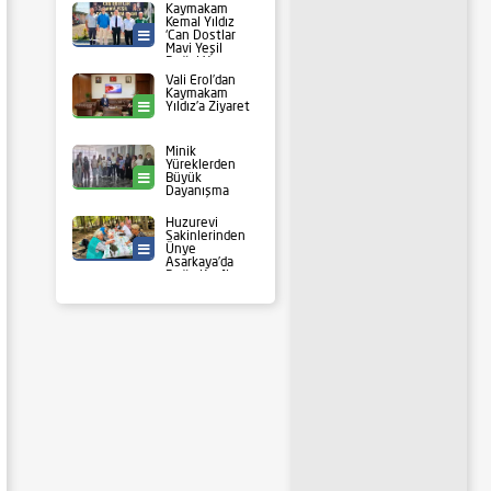
Kaymakam
Kemal Yıldız
‘Can Dostlar
Ünye Belediyesi
Mavi Yeşil
Doğal Yaşam
Alanı’nda
Vali Erol’dan
İncelemelerde
Kaymakam
Bulundu
Yıldız’a Ziyaret
Ünye
Minik
Yüreklerden
Büyük
Ünye
Dayanışma
Huzurevi
Sakinlerinden
Ünye
Yaşam
Asarkaya’da
Doğa Keyfi