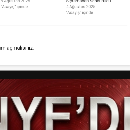
9 Ağustos 2025
Sıçramadan Söndürüldü
"Asayiş" içinde
4 Ağustos 2025
"Asayiş" içinde
um açmalısınız
.