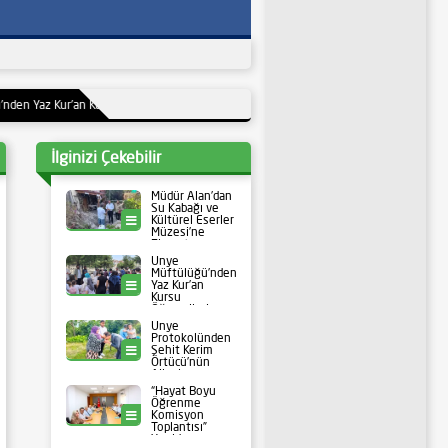
r’an Kursu Öğrencilerine Moral Pikniği ve Eğlenceli Etkinlik
22:47
Ünye Protokol
İlginizi Çekebilir
Müdür Alan’dan
Su Kabağı ve
Kültürel Eserler
Ünye
Müzesi’ne
Ziyaret
Ünye
Müftülüğü’nden
Yaz Kur’an
Ünye
Kursu
Öğrencilerine
Moral Pikniği ve
Ünye
Eğlenceli
Protokolünden
Etkinlik
Şehit Kerim
Ünye
Örtücü’nün
Ailesine ve
Kabrine Ziyaret
“Hayat Boyu
Öğrenme
Komisyon
Ünye
Toplantısı”
Yapıldı