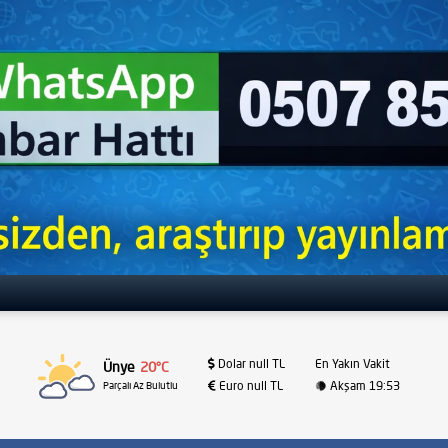
Dolar null TL
En Yakın Vakit
Ünye
20°C
Euro null TL
Akşam 19:53
Parçalı Az Bulutlu