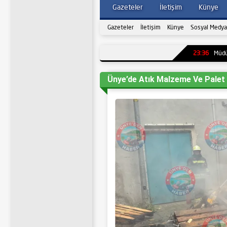
Gazeteler
İletişim
Künye
Gazeteler
İletişim
Künye
Sosyal Medya
23:36
Müdür Alan’dan
Ünye’de Atık Malzeme Ve Palet 