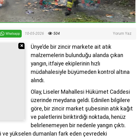
10-05-2026
504
Yorum Yaz
Whatsapp
Reklamı Gizle
Ünye’de bir zincir markete ait atık
malzemelerin bulunduğu alanda çıkan
yangın, itfaiye ekiplerinin hızlı
müdahalesiyle büyümeden kontrol altına
alındı.
Olay, Liseler Mahallesi Hükümet Caddesi
üzerinde meydana geldi. Edinilen bilgilere
göre, bir zincir market şubesinin atık kağıt
ve paletlerini biriktirdiği noktada, henüz
belirlenemeyen bir nedenle yangın çıktı.
i ve yükselen dumanları fark eden çevredeki