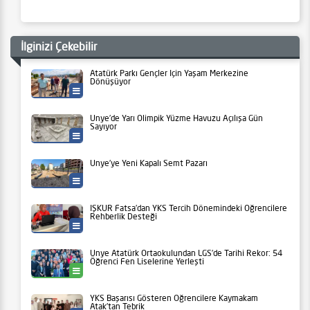
İlginizi Çekebilir
Atatürk Parkı Gençler İçin Yaşam Merkezine
Dönüşüyor
Ünye Belediyesi
Ünye’de Yarı Olimpik Yüzme Havuzu Açılışa Gün
Sayıyor
Ünye Belediyesi
Ünye’ye Yeni Kapalı Semt Pazarı
Ünye Belediyesi
İŞKUR Fatsa’dan YKS Tercih Dönemindeki Öğrencilere
Rehberlik Desteği
İlçeler
Ünye Atatürk Ortaokulundan LGS’de Tarihi Rekor: 54
Öğrenci Fen Liselerine Yerleşti
Ünye
YKS Başarısı Gösteren Öğrencilere Kaymakam
Atak’tan Tebrik