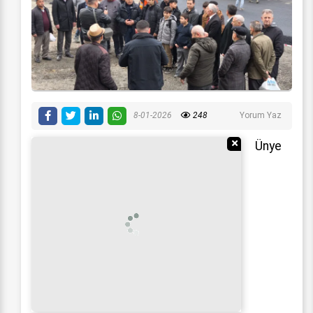
8-01-2026
248
Yorum Yaz
Reklamı Gizle
Ünye