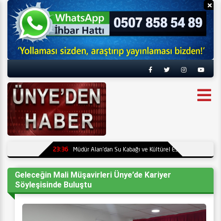
Reklamı Gizle
Re
23:36
Müdür Alan’dan Su Kabağı ve Kültürel Eserler Müzesi’ne Zi
Geleceğin Mali Müşavirleri Ünye’de Kariyer
Söyleşisinde Buluştu