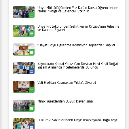
Ünye Müftülüğü’nden Yaz Kur’an Kursu Öğrencilerine
Moral Pikniği ve Eğlenceli Etkinlik
Ünye
Ünye Protokolünden Şehit Kerim Örtücü’nün Ailesine
ve Kabrine Ziyaret
Ünye
“Hayat Boyu Öğrenme Komisyon Toplantısı” Yapıldı
Ünye
Kaymakam Kemal Yıldız ‘Can Dostlar Mavi Yeşil Doğal
Yaşam Alanı’nda İncelemelerde Bulundu
Ünye Belediyesi
Vali Erol’dan Kaymakam Yıldız’a Ziyaret
Ünye
Minik Yüreklerden Büyük Dayanışma
Ünye
Huzurevi Sakinlerinden Ünye Asarkaya’da Doğa Keyfi
Yaşam