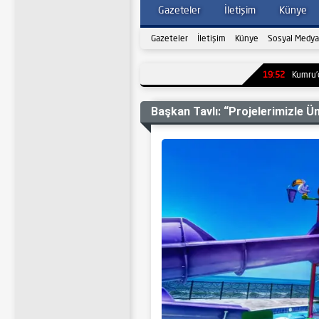
Gazeteler
İletişim
Künye
Gazeteler
İletişim
Künye
Sosyal Medya
19:52
Kumru’da Berat Ey
Başkan Tavlı: “Projelerimizle Ü