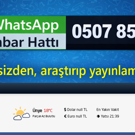
Dolar null TL
En Yakın Vakit
Ünye
18°C
Euro null TL
Yatsı 21:39
Parçalı Az Bulutlu