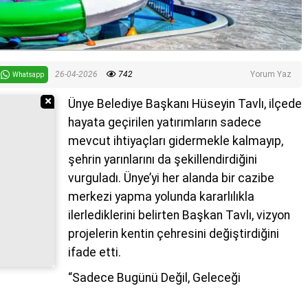
26-04-2026
742
Yorum Yaz
Whatsapp
Reklamı Gizle
Ünye Belediye Başkanı Hüseyin Tavlı, ilçede
hayata geçirilen yatırımların sadece
mevcut ihtiyaçları gidermekle kalmayıp,
şehrin yarınlarını da şekillendirdiğini
vurguladı. Ünye’yi her alanda bir cazibe
merkezi yapma yolunda kararlılıkla
ilerlediklerini belirten Başkan Tavlı, vizyon
projelerin kentin çehresini değiştirdiğini
ifade etti.
“Sadece Bugünü Değil, Geleceği