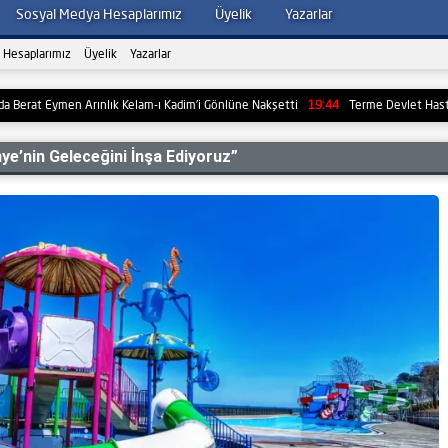
Sosyal Medya Hesaplarımız
Üyelik
Yazarlar
 Hesaplarımız
Üyelik
Yazarlar
men Arınlık Kelam-ı Kadim’i Gönlüne Nakşetti
19:44
Terme Devlet Hastanesi’nde 
nye’nin Geleceğini İnşa Ediyoruz”