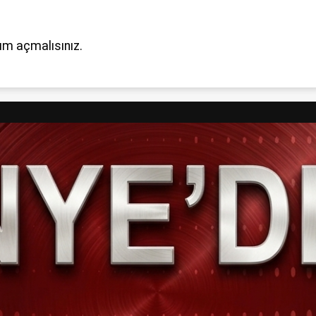
um açmalısınız
.