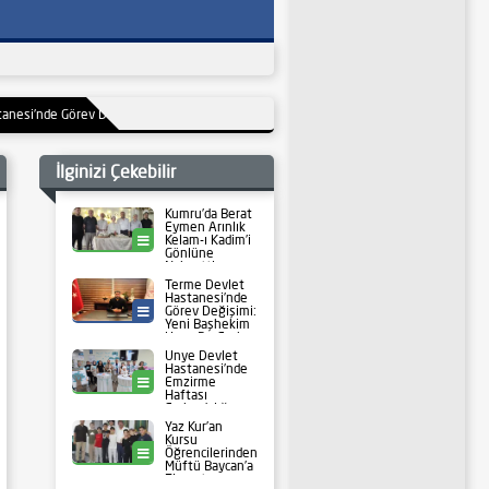
Görev Değişimi: Yeni Başhekim Uzm. Dr. Furkan Cem Kökten Göreve Başladı
19:38
İlginizi Çekebilir
Kumru’da Berat
Eymen Arınlık
Kelam-ı Kadim’i
Kumru
Gönlüne
Nakşetti
Terme Devlet
Hastanesi’nde
Görev Değişimi:
Sağlık
Yeni Başhekim
Uzm. Dr. Furkan
Cem Kökten
Ünye Devlet
Göreve Başladı
Hastanesi’nde
Emzirme
Ünye
Haftası
Farkındalığı:
Başhekim Dr.
Yaz Kur’an
Yılmaz Dündar
Kursu
Standı Ziyaret
Öğrencilerinden
Ünye
Etti
Müftü Baycan’a
Ziyaret