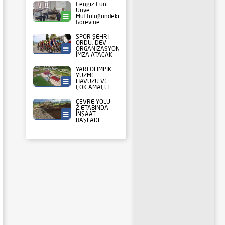
Cengiz Cüni
Ünye
Müftülüğündeki
Ünye
Görevine
Başladı
SPOR ŞEHRİ
ORDU, DEV
ORGANİZASYONA
Ordu Büyükşehir
İMZA ATACAK
YARI OLİMPİK
YÜZME
HAVUZU VE
Ordu Büyükşehir
ÇOK AMAÇLI
SPOR
SALONUNUN
ÇEVRE YOLU
KABA
2.ETABINDA
İNŞAATLARI
İNŞAAT
Ordu Büyükşehir
TAMAMLANDI
BAŞLADI