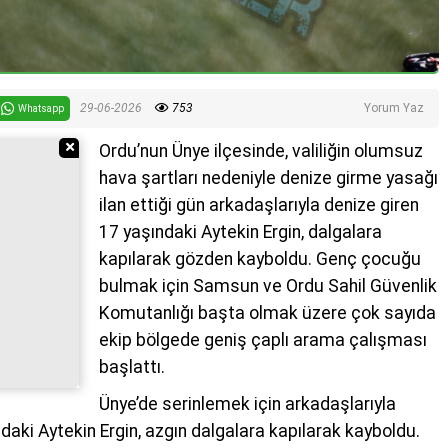
29-06-2026
753
Yorum Yaz
Whatsapp
Reklamı Gizle
Ordu’nun Ünye ilçesinde, valiliğin olumsuz
hava şartları nedeniyle denize girme yasağı
ilan ettiği gün arkadaşlarıyla denize giren
17 yaşındaki Aytekin Ergin, dalgalara
kapılarak gözden kayboldu. Genç çocuğu
bulmak için Samsun ve Ordu Sahil Güvenlik
Komutanlığı başta olmak üzere çok sayıda
ekip bölgede geniş çaplı arama çalışması
başlattı.
Ünye’de serinlemek için arkadaşlarıyla
ndaki Aytekin Ergin, azgın dalgalara kapılarak kayboldu.