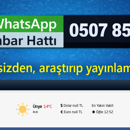
Dolar null TL
En Yakın Vakit
Ünye
14°C
Euro null TL
Öğle 12:52
Açık