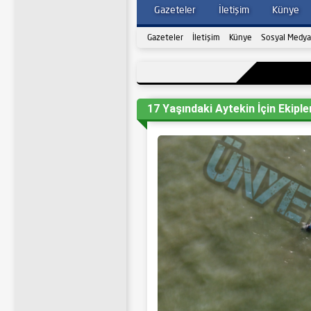
Gazeteler
İletişim
Künye
Gazeteler
İletişim
Künye
Sosyal Medya
17 Yaşındaki Aytekin İçin Ekiple