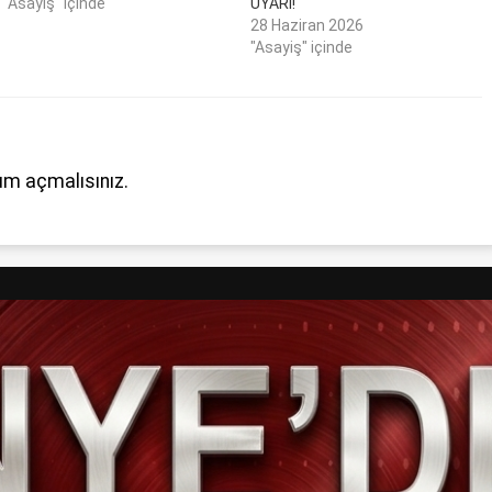
"Asayiş" içinde
UYARI!
28 Haziran 2026
"Asayiş" içinde
um açmalısınız
.