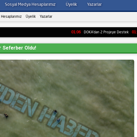
Sosyal Medya Hesaplarımız
Üyelik
Yazarlar
 Hesaplarımız
Üyelik
Yazarlar
01:06
DOKA’dan 2 Projeye Destek
01:04
Ordu’d
r Seferber Oldu!