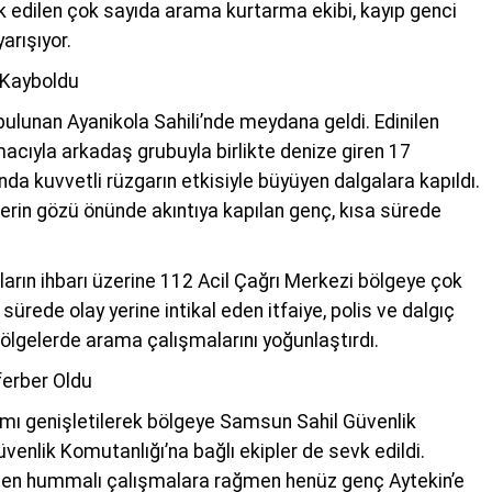
k edilen çok sayıda arama kurtarma ekibi, kayıp genci
arışıyor.
 Kayboldu
bulunan Ayanikola Sahili’nde meydana geldi. Edinilen
macıyla arkadaş grubuyla birlikte denize giren 17
anda kuvvetli rüzgarın etkisiyle büyüyen dalgalara kapıldı.
erin gözü önünde akıntıya kapılan genç, kısa sürede
rın ihbarı üzerine 112 Acil Çağrı Merkezi bölgeye çok
 sürede olay yerine intikal eden itfaiye, polis ve dalgıç
 bölgelerde arama çalışmalarını yoğunlaştırdı.
ferber Oldu
mı genişletilerek bölgeye Samsun Sahil Güvenlik
venlik Komutanlığı’na bağlı ekipler de sevk edildi.
len hummalı çalışmalara rağmen henüz genç Aytekin’e