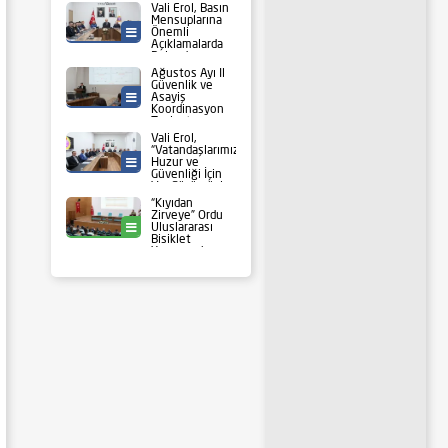
Rektör Baş’a
Vali Erol, Basın
Ziyaret
Mensuplarına
Önemli
Ordu Valiliği
Açıklamalarda
Bulundu
Ağustos Ayı İl
Güvenlik ve
Asayiş
Ordu Valiliği
Koordinasyon
Toplantısı
Yapıldı
Vali Erol,
“Vatandaşlarımızın
Huzur ve
Ordu Valiliği
Güvenliği İçin
Var Gücümüzle
Çalışıyoruz”
“Kıyıdan
Zirveye” Ordu
Uluslararası
Spor
Bisiklet
Yarışması’nın
Koordinasyon
Toplantısı
Yapıldı