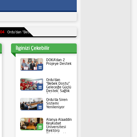
an “Bebek Dostu” Geleceğe Güçlü Destek: Sağlık Çalışanları Çevrim İçi Sempozyumda
İlginizi Çekebilir
DOKA’dan 2
Projeye Destek
Ordu Valiliği
Ordu’dan
“Bebek Dostu”
Geleceğe Güçlü
Sağlık
Destek: Sağlık
Çalışanları
Çevrim İçi
Ordu’da Siren
Sempozyumda
Sistemi
Buluştu
Yenileniyor
Ordu Valiliği
Alanya Alaaddin
Keykubat
Üniversitesi
Ordu
Rektörü
Türkdoğan’dan