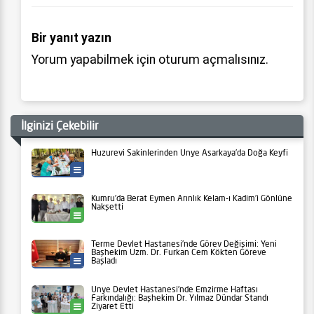
Bir yanıt yazın
Yorum yapabilmek için
oturum açmalısınız
.
İlginizi Çekebilir
Huzurevi Sakinlerinden Ünye Asarkaya’da Doğa Keyfi
Yaşam
Kumru’da Berat Eymen Arınlık Kelam-ı Kadim’i Gönlüne
Nakşetti
Kumru
Terme Devlet Hastanesi’nde Görev Değişimi: Yeni
Başhekim Uzm. Dr. Furkan Cem Kökten Göreve
Başladı
Sağlık
Ünye Devlet Hastanesi’nde Emzirme Haftası
Farkındalığı: Başhekim Dr. Yılmaz Dündar Standı
Ziyaret Etti
Ünye