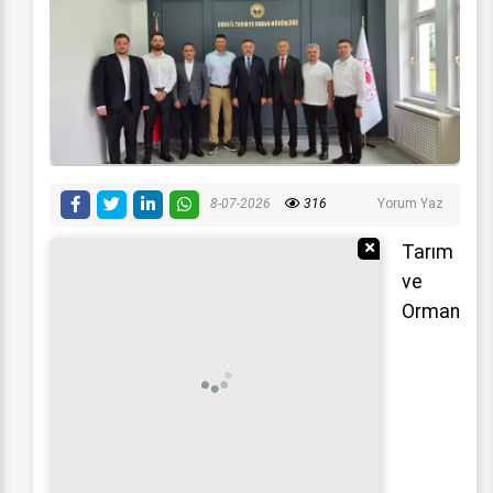
8-07-2026
316
Yorum Yaz
Reklamı Gizle
Tarım
ve
Orman