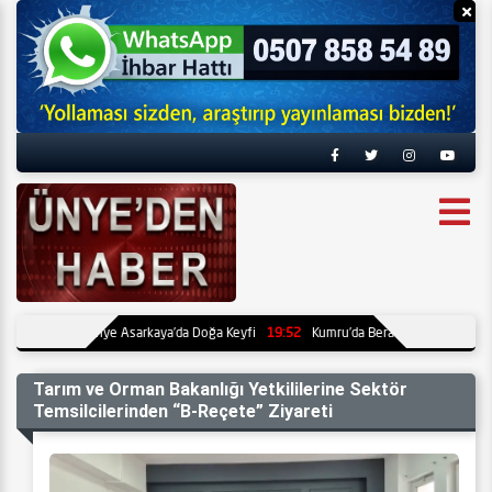
Reklamı Gizle
Re
Sakinlerinden Ünye Asarkaya’da Doğa Keyfi
19:52
Kumru’da Berat Eymen Arınlık Ke
Tarım ve Orman Bakanlığı Yetkililerine Sektör
Temsilcilerinden “B-Reçete” Ziyareti