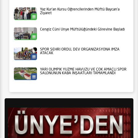
Yaz Kur’an Kursu Öğrencilerinden Müftü Baycan’a
Ziyaret
Ünye
Cengiz Cüni Ünye Müftülüğündeki Görevine Başladı
Ünye
SPOR ŞEHRİ ORDU, DEV ORGANİZASYONA İMZA
ATACAK
Ordu Büyükşehir
YARI OLİMPİK YÜZME HAVUZU VE ÇOK AMAÇLI SPOR
SALONUNUN KABA İNŞAATLARI TAMAMLANDI
Ordu Büyükşehir