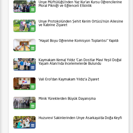
Ünye Müftülüğü’nden Yaz Kur’an Kursu Öğrencilerine
Moral Pikniği ve Eğlenceli Etkinlik
Ünye
Ünye Protokolünden Şehit Kerim Örtücü’nün Ailesine
ve Kabrine Ziyaret
Ünye
“Hayat Boyu Öğrenme Komisyon Toplantısı” Yapıldı
Ünye
Kaymakam Kemal Yıldız ‘Can Dostlar Mavi Yeşil Doğal
Yaşam Alanı’nda İncelemelerde Bulundu
Ünye Belediyesi
Vali Erol’dan Kaymakam Yıldız’a Ziyaret
Ünye
Minik Yüreklerden Büyük Dayanışma
Ünye
Huzurevi Sakinlerinden Ünye Asarkaya’da Doğa Keyfi
Yaşam