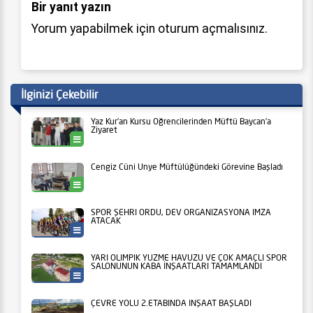
Bir yanıt yazın
Yorum yapabilmek için
oturum açmalısınız
.
İlginizi Çekebilir
Yaz Kur’an Kursu Öğrencilerinden Müftü Baycan’a
Ziyaret
Ünye
Cengiz Cüni Ünye Müftülüğündeki Görevine Başladı
Ünye
SPOR ŞEHRİ ORDU, DEV ORGANİZASYONA İMZA
ATACAK
Ordu Büyükşehir
YARI OLİMPİK YÜZME HAVUZU VE ÇOK AMAÇLI SPOR
SALONUNUN KABA İNŞAATLARI TAMAMLANDI
Ordu Büyükşehir
ÇEVRE YOLU 2.ETABINDA İNŞAAT BAŞLADI