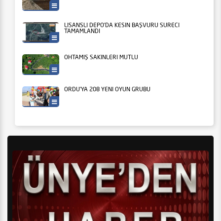
Ordu Büyükşehir
LİSANSLI DEPO’DA KESİN BAŞVURU SÜRECİ
TAMAMLANDI
Tarım
OHTAMIŞ SAKİNLERİ MUTLU
Ordu Büyükşehir
ORDU’YA 208 YENİ OYUN GRUBU
Ordu Büyükşehir