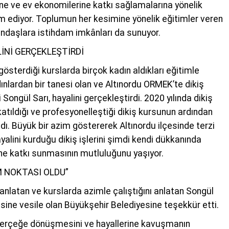
ine ve ev ekonomilerine katkı sağlamalarına yönelik
am ediyor. Toplumun her kesimine yönelik eğitimler veren
andaşlara istihdam imkânları da sunuyor.
İNİ GERÇEKLEŞTİRDİ
gi gösterdiği kurslarda birçok kadın aldıkları eğitimle
ınlardan bir tanesi olan ve Altınordu ORMEK’te dikiş
Songül Sarı, hayalini gerçekleştirdi. 2020 yılında dikiş
katıldığı ve profesyonelleştiği dikiş kursunun ardından
ldı. Büyük bir azim göstererek Altınordu ilçesinde terzi
yalini kurduğu dikiş işlerini şimdi kendi dükkanında
ne katkı sunmasının mutluluğunu yaşıyor.
M NOKTASI OLDU”
nlatan ve kurslarda azimle çalıştığını anlatan Songül
esine vesile olan Büyükşehir Belediyesine teşekkür etti.
gerçeğe dönüşmesini ve hayallerine kavuşmanın