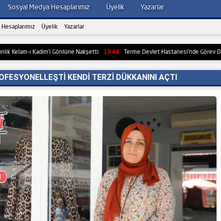
Sosyal Medya Hesaplarımız
Üyelik
Yazarlar
 Hesaplarımız
Üyelik
Yazarlar
ı Kadim’i Gönlüne Nakşetti
19:44
Terme Devlet Hastanesi’nde Görev Değişimi: Ye
ROFESYONELLEŞTİ KENDİ TERZİ DÜKKANINI AÇTI