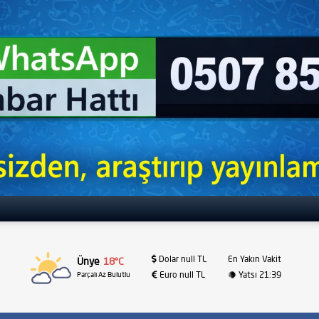
Dolar null TL
En Yakın Vakit
Ünye
18°C
Euro null TL
Yatsı 21:39
Parçalı Az Bulutlu