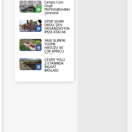
Cengiz Cüni
Ünye
Müftülüğündeki
Ünye
Görevine
Başladı
SPOR ŞEHRİ
ORDU, DEV
ORGANİZASYONA
Ordu Büyükşehir
İMZA ATACAK
YARI OLİMPİK
YÜZME
HAVUZU VE
Ordu Büyükşehir
ÇOK AMAÇLI
SPOR
SALONUNUN
ÇEVRE YOLU
KABA
2.ETABINDA
İNŞAATLARI
İNŞAAT
Ordu Büyükşehir
TAMAMLANDI
BAŞLADI