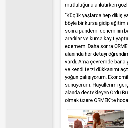
mutluluğunu anlatırken gözle
“Küçük yaşlarda hep dikiş y
böyle bir kursa gidip eğiti
sonra pandemi döneminin ba
aradılar ve kursa kayıt yapt
edemem. Daha sonra ORMEK’t
alanında her detayı öğrendi
vardı. Ama çevremde bana y
ve kendi terzi dükkanımı a
yoğun çalışıyorum. Ekonomik
sunuyorum. Hayallerimi gerç
alanda destekleyen Ordu Bü
olmak üzere ORMEK’te hocal