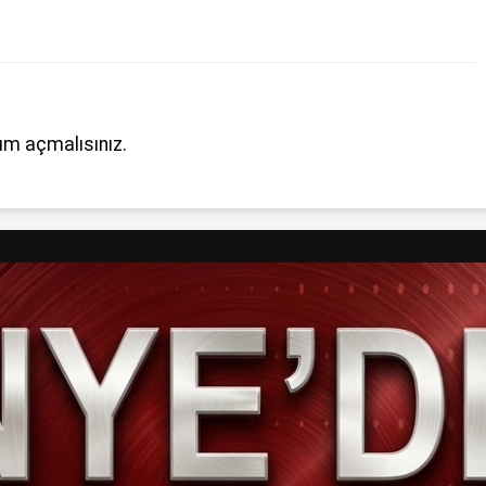
um açmalısınız
.