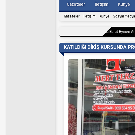
Gazeteler
İletişim
Künye
Gazeteler
İletişim
Künye
Sosyal Medya
19:52
Kumru’da Berat Eymen Arınlık Kelam-
KATILDIĞI DİKİŞ KURSUNDA P