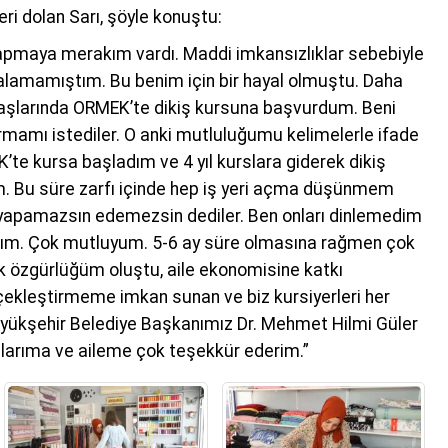
ri dolan Sarı, şöyle konuştu:
apmaya merakım vardı. Maddi imkansızlıklar sebebiyle
m alamamıştım. Bu benim için bir hayal olmuştu. Daha
şlarında ORMEK’te dikiş kursuna başvurdum. Beni
ırmamı istediler. O anki mutluluğumu kelimelerle ifade
e kursa başladım ve 4 yıl kurslara giderek dikiş
m. Bu süre zarfı içinde hep iş yeri açma düşünmem
apamazsın edemezsin dediler. Ben onları dinlemedim
çtım. Çok mutluyum. 5-6 ay süre olmasına rağmen çok
 özgürlüğüm oluştu, aile ekonomisine katkı
ekleştirmeme imkan sunan ve biz kursiyerleri her
yükşehir Belediye Başkanımız Dr. Mehmet Hilmi Güler
arıma ve aileme çok teşekkür ederim.”