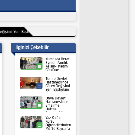
ni Başhekim Uzm. Dr. Furkan Cem Kökten Göreve Başladı
19:38
Ünye Devlet Hasta
İlginizi Çekebilir
Kumru’da Berat
Eymen Arınlık
Kelam-ı Kadim’i
Kumru
Gönlüne
Nakşetti
Terme Devlet
Hastanesi’nde
Görev Değişimi:
Sağlık
Yeni Başhekim
Uzm. Dr. Furkan
Cem Kökten
Ünye Devlet
Göreve Başladı
Hastanesi’nde
Emzirme
Ünye
Haftası
Farkındalığı:
Başhekim Dr.
Yaz Kur’an
Yılmaz Dündar
Kursu
Standı Ziyaret
Öğrencilerinden
Ünye
Etti
Müftü Baycan’a
Ziyaret