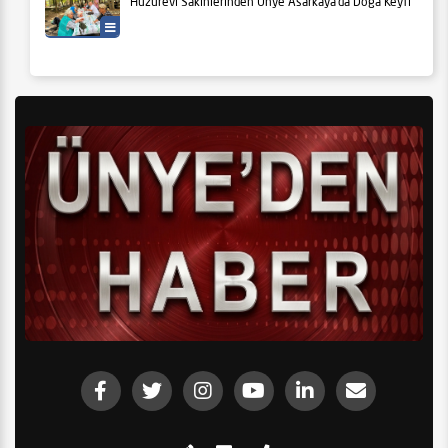
Huzurevi Sakinlerinden Ünye Asarkaya’da Doğa Keyfi
Yaşam