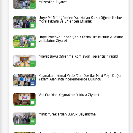
Müzesi’ne Ziyaret
Ünye
Ünye Müftülüğü’nden Yaz Kur’an Kursu Öğrencilerine
Moral Pikniği ve Eğlenceli Etkinlik
Ünye
Ünye Protokolünden Şehit Kerim Örtücü’nün Ailesine
ve Kabrine Ziyaret
Ünye
“Hayat Boyu Öğrenme Komisyon Toplantısı” Yapıldı
Ünye
Kaymakam Kemal Yıldız ‘Can Dostlar Mavi Yeşil Doğal
Yaşam Alanı’nda İncelemelerde Bulundu
Ünye Belediyesi
Vali Erol’dan Kaymakam Yıldız’a Ziyaret
Ünye
Minik Yüreklerden Büyük Dayanışma
Ünye