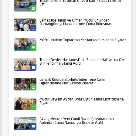
Tokat’ta Kene Tutunan Ünye’li Kadın Sivas’ta Vefat
Etti
Ünye
Çamaş İlçe Tarım ve Orman Müdürlüğü’nden
Burhangüneyi Mahallesi’nde Cuma Buluşması
Tarım
Müftü İbrahim Toprak’tan Yaz Kur’an Kurslarına Ziyaret
Kabataş
Terme Devlet Hastanesi’nde Emzirme Haftası’na Özel
Bilgilendirme Standı Açıldı
Sağlık
Gençlik Koordinatörlüğü’nden Tepe Camii
Öğrencilerine Motivasyon Ziyareti
Ünye
Müdür Bayram Ay’dan Ordu Olgunlaşma Enstitüsü’ne
Ziyaret
Ordu
Akkuş Merkez Yeni Camii Bakım Çalışmalarının
Ardından Cuma Namazıyla İbadete Açıldı
İlçeler