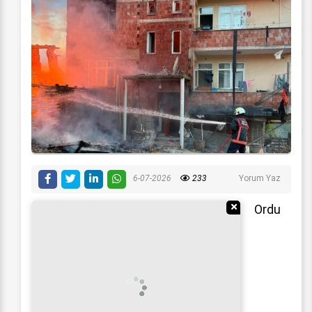
6-07-2026
233
Yorum Yaz
Reklamı Gizle
Ordu