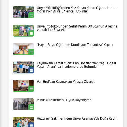
Ünye Müftülüğü’nden Yaz Kur’an Kursu Öğrencilerine
Moral Pikniği ve Eğlenceli Etkinlik
Ünye
Ünye Protokolünden Şehit Kerim Örtücü’nün Ailesine
ve Kabrine Ziyaret
Ünye
“Hayat Boyu Öğrenme Komisyon Toplantısı” Yapıldı
Ünye
Kaymakam Kemal Yıldız ‘Can Dostlar Mavi Yeşil Doğal
Yaşam Alanı’nda İncelemelerde Bulundu
Ünye Belediyesi
Vali Erol’dan Kaymakam Yıldız’a Ziyaret
Ünye
Minik Yüreklerden Büyük Dayanışma
Ünye
Huzurevi Sakinlerinden Ünye Asarkaya’da Doğa Keyfi
Yaşam