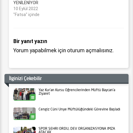
YENİLENİYOR
10 Eylül 2022
"Fatsa" içinde
Bir yanıt yazın
Yorum yapabilmek için
oturum açmalısınız
.
İlginizi Çekebilir
Yaz Kur’an Kursu Öğrencilerinden Müftü Baycan’a
Ziyaret
Ünye
Cengiz Cüni Ünye Müftülüğündeki Görevine Başladı
Ünye
SPOR ŞEHRİ ORDU, DEV ORGANİZASYONA İMZA
ATACAK