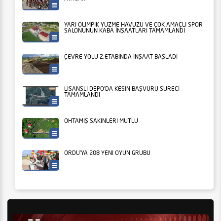
Ordu Büyükşehir
YARI OLİMPİK YÜZME HAVUZU VE ÇOK AMAÇLI SPOR
SALONUNUN KABA İNŞAATLARI TAMAMLANDI
Ordu Büyükşehir
ÇEVRE YOLU 2.ETABINDA İNŞAAT BAŞLADI
Ordu Büyükşehir
LİSANSLI DEPO’DA KESİN BAŞVURU SÜRECİ
TAMAMLANDI
Tarım
OHTAMIŞ SAKİNLERİ MUTLU
Ordu Büyükşehir
ORDU’YA 208 YENİ OYUN GRUBU
Ordu Büyükşehir