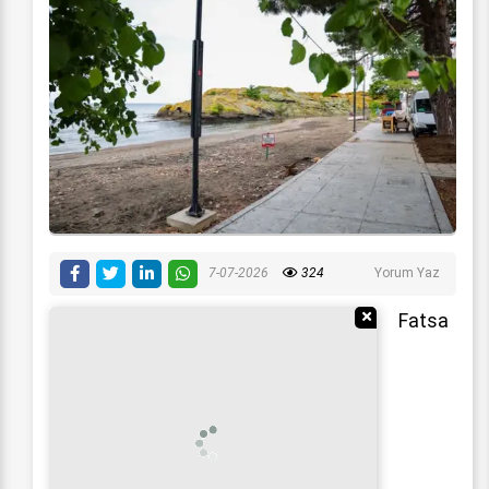
7-07-2026
324
Yorum Yaz
Reklamı Gizle
Fatsa