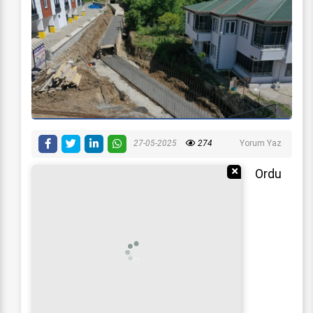
27-05-2025
274
Yorum Yaz
Reklamı Gizle
Ordu