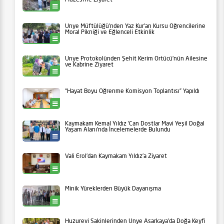
Ünye
Ünye Müftülüğü’nden Yaz Kur’an Kursu Öğrencilerine
Moral Pikniği ve Eğlenceli Etkinlik
Ünye
Ünye Protokolünden Şehit Kerim Örtücü’nün Ailesine
ve Kabrine Ziyaret
Ünye
“Hayat Boyu Öğrenme Komisyon Toplantısı” Yapıldı
Ünye
Kaymakam Kemal Yıldız ‘Can Dostlar Mavi Yeşil Doğal
Yaşam Alanı’nda İncelemelerde Bulundu
Ünye Belediyesi
Vali Erol’dan Kaymakam Yıldız’a Ziyaret
Ünye
Minik Yüreklerden Büyük Dayanışma
Ünye
Huzurevi Sakinlerinden Ünye Asarkaya’da Doğa Keyfi