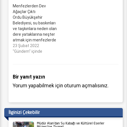
Mehmet Hilmi Güler’in
Menfezlerden Dev
talimatı ile kısa süre
Ağaçlar Çıktı
önce Altınordu ilçesinde
Ordu Büyükşehir
başlatılan çalışmalarda
Belediyesi, su baskınları
önemli mesafe
ve taşkınlara neden olan
kaydeden ekipler,
dere yataklarına neşter
geçmiş yıllarda
atmak için menfezlerde
meydana gelen yağış
temizlik çalışması
23 Şubat 2022
sonrası su baskınlarının
başlattı. Altınordu,
"Gündem" içinde
yaşandığı Subaşı, Bucak
Fatsa ve Ünye ilçelerinin
ve Yeni Mahallelerinin
merkezlerinden geçen
yağmur suyu…
dere menfezlerinin
içinden çıkan dev
Bir yanıt yazın
ağaçlar, bisiklet, taş
Yorum yapabilmek için
oturum açmalısınız
.
yığınları ile büyük çaplı
molozlar çalışma yapan
ekipleri ve vatandaşları
hayrete düşürdü.
Ordu’da başlattığı
İlginizi Çekebilir
altyapı seferberliği ile
kentin…
Müdür Alan’dan Su Kabağı ve Kültürel Eserler
Müzesi’ne Ziyaret