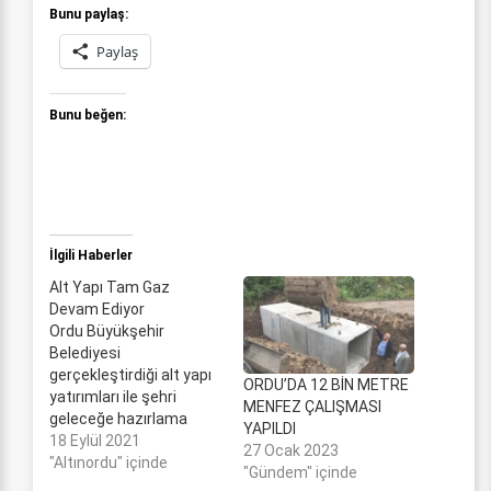
Bunu paylaş:
Paylaş
Bunu beğen:
İlgili Haberler
Alt Yapı Tam Gaz
Devam Ediyor
Ordu Büyükşehir
Belediyesi
gerçekleştirdiği alt yapı
ORDU’DA 12 BİN METRE
yatırımları ile şehri
MENFEZ ÇALIŞMASI
geleceğe hazırlama
YAPILDI
çalışmalarına hız
18 Eylül 2021
27 Ocak 2023
kesmeden devam
"Altınordu" içinde
"Gündem" içinde
ediyor. Başkan Dr.