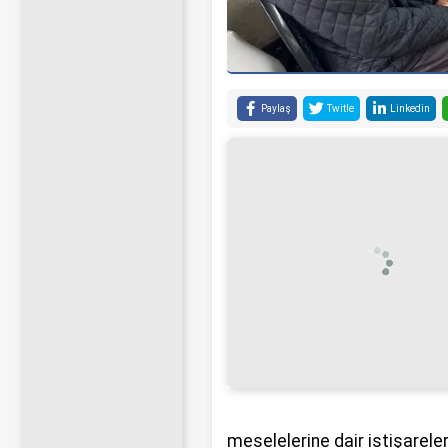
Paylaş
Twitle
Linkedin
meselelerine dair istişarele