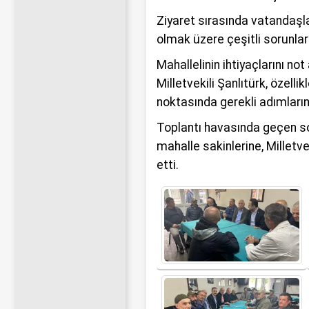
Ziyaret sırasında vatandaşlar
olmak üzere çeşitli sorunların
Mahallelinin ihtiyaçlarını n
Milletvekili Şanlıtürk, özelli
noktasında gerekli adımların 
Toplantı havasında geçen soh
mahalle sakinlerine, Milletve
etti.