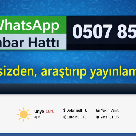
Dolar null TL
En Yakın Vakit
Ünye
16°C
Euro null TL
Yatsı 21:36
Açık