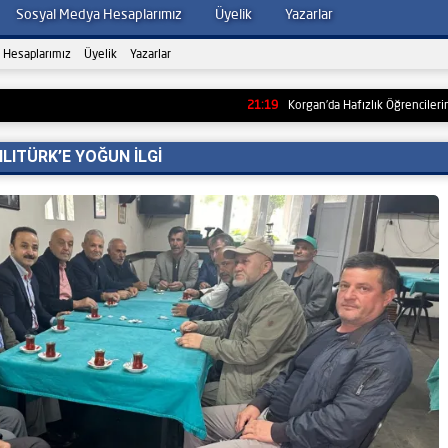
Sosyal Medya Hesaplarımız
Üyelik
Yazarlar
 Hesaplarımız
Üyelik
Yazarlar
21:19
Korgan’da Hafızlık Öğrencilerine Aylık B
LITÜRK’E YOĞUN İLGİ