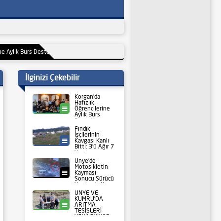
urs Desteği Sürüyor
21:09
Fındık İşçilerinin Kavgası Kanlı Bitti: 3’ü Ağır 7 Yaralı
20
İlginizi Çekebilir
Korgan’da
Hafızlık
Öğrencilerine
Korgan
Aylık Burs
Desteği
Sürüyor
Fındık
İşçilerinin
Kavgası Kanlı
Bölge
Bitti: 3’ü Ağır 7
Yaralı
Ünye’de
Motosikletin
Kayması
Web TV
Sonucu Sürücü
Yaralandı: Kaza
Anı Güvenlik
ÜNYE VE
Kamerasına
KUMRU’DA
Yansıdı
ARITMA
Ünye
TESİSLERİ
YENİLENİYOR