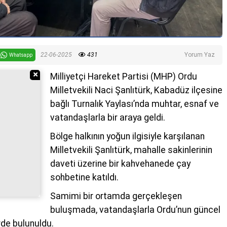
22-06-2025
431
Yorum Yaz
Whatsapp
Reklamı Gizle
Milliyetçi Hareket Partisi (MHP) Ordu
Milletvekili Naci Şanlıtürk, Kabadüz ilçesine
bağlı Turnalık Yaylası’nda muhtar, esnaf ve
vatandaşlarla bir araya geldi.
Bölge halkının yoğun ilgisiyle karşılanan
Milletvekili Şanlıtürk, mahalle sakinlerinin
daveti üzerine bir kahvehanede çay
sohbetine katıldı.
Samimi bir ortamda gerçekleşen
buluşmada, vatandaşlarla Ordu’nun güncel
rde bulunuldu.