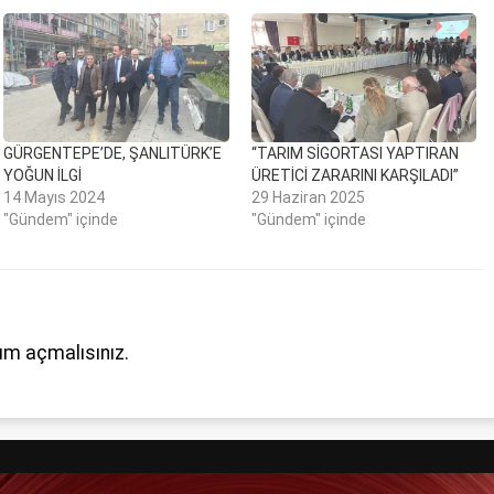
GÜRGENTEPE’DE, ŞANLITÜRK’E
“TARIM SİGORTASI YAPTIRAN
YOĞUN İLGİ
ÜRETİCİ ZARARINI KARŞILADI”
14 Mayıs 2024
29 Haziran 2025
"Gündem" içinde
"Gündem" içinde
um açmalısınız
.