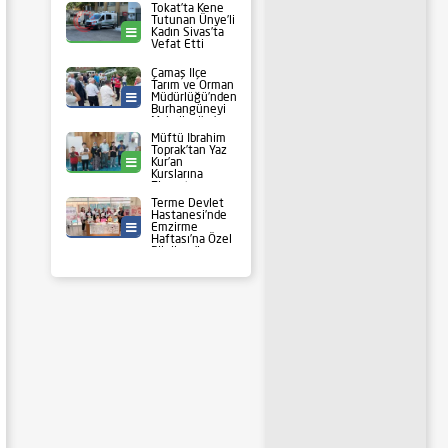
Tokat’ta Kene
Tutunan Ünye’li
Kadın Sivas’ta
Ünye
Vefat Etti
Çamaş İlçe
Tarım ve Orman
Müdürlüğü’nden
Tarım
Burhangüneyi
Mahallesi’nde
Cuma
Müftü İbrahim
Buluşması
Toprak’tan Yaz
Kur’an
Kabataş
Kurslarına
Ziyaret
Terme Devlet
Hastanesi’nde
Emzirme
Sağlık
Haftası’na Özel
Bilgilendirme
Standı Açıldı