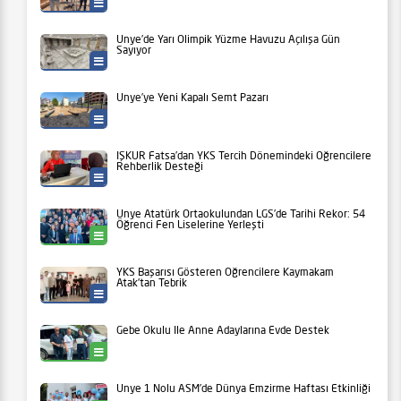
Ünye Belediyesi
Ünye’de Yarı Olimpik Yüzme Havuzu Açılışa Gün
Sayıyor
Ünye Belediyesi
Ünye’ye Yeni Kapalı Semt Pazarı
Ünye Belediyesi
İŞKUR Fatsa’dan YKS Tercih Dönemindeki Öğrencilere
Rehberlik Desteği
İlçeler
Ünye Atatürk Ortaokulundan LGS’de Tarihi Rekor: 54
Öğrenci Fen Liselerine Yerleşti
Ünye
YKS Başarısı Gösteren Öğrencilere Kaymakam
Atak’tan Tebrik
Eğitim
Gebe Okulu İle Anne Adaylarına Evde Destek
Ünye
Ünye 1 Nolu ASM’de Dünya Emzirme Haftası Etkinliği