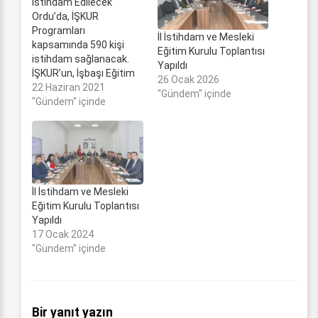
İstihdam Edilecek
Ordu’da, İŞKUR
Programları
İl İstihdam ve Mesleki
kapsamında 590 kişi
Eğitim Kurulu Toplantısı
istihdam sağlanacak.
Yapıldı
İŞKUR’un, İşbaşı Eğitim
26 Ocak 2026
Programı, Mesleki
22 Haziran 2021
"Gündem" içinde
Eğitim Kursu, Mesleki
"Gündem" içinde
Eğitim İşbirliği Kursu
kapsamında istihdam
edilmek üzere Ordu
Çalışma ve İş Kurumu
Müdürlüğü ile Ordu’da
faaliyet gösteren 14
İl İstihdam ve Mesleki
işletme arasında
Eğitim Kurulu Toplantısı
protokol imzalandı. 14
Yapıldı
işletmede istihdam
17 Ocak 2024
edilecek olan toplam
"Gündem" içinde
590 kişi için düzenlenen
protokol imza…
Bir yanıt yazın