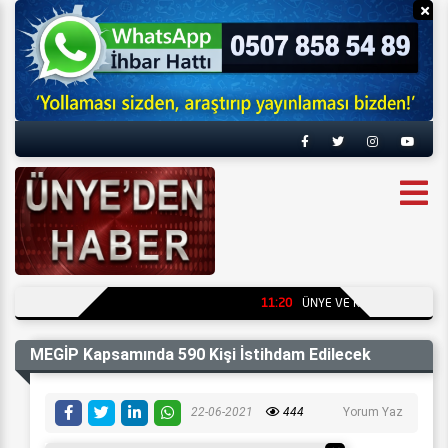
Reklamı Gizle
Re
11:20
ÜNYE VE KUMRU’DA ARITMA
MEGİP Kapsamında 590 Kişi İstihdam Edilecek
22-06-2021
444
Yorum Yaz