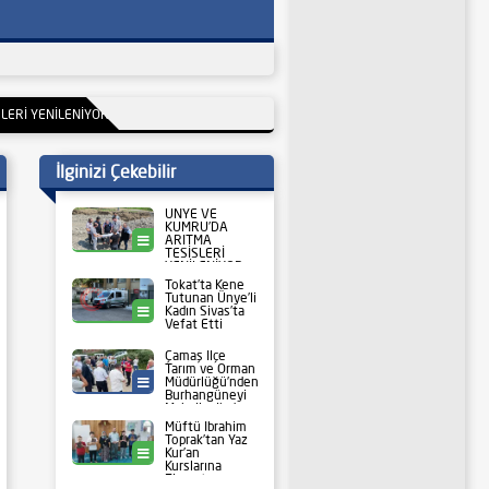
İLENİYOR
11:01
Tokat’ta Kene Tutunan Ünye’li Kadın Sivas’ta Vefat Etti
02:19
Ç
İlginizi Çekebilir
ÜNYE VE
KUMRU’DA
ARITMA
Ünye
TESİSLERİ
YENİLENİYOR
Tokat’ta Kene
Tutunan Ünye’li
Kadın Sivas’ta
Ünye
Vefat Etti
Çamaş İlçe
Tarım ve Orman
Müdürlüğü’nden
Tarım
Burhangüneyi
Mahallesi’nde
Cuma
Müftü İbrahim
Buluşması
Toprak’tan Yaz
Kur’an
Kabataş
Kurslarına
Ziyaret