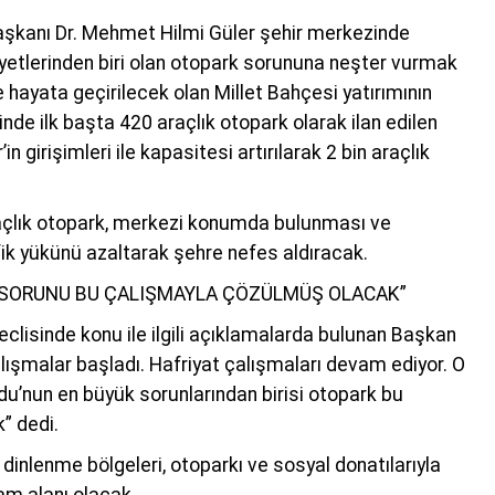
aşkanı Dr. Mehmet Hilmi Güler şehir merkezinde
yetlerinden biri olan otopark sorununa neşter vurmak
e hayata geçirilecek olan Millet Bahçesi yatırımının
ğinde ilk başta 420 araçlık otopark olarak ilan edilen
n girişimleri ile kapasitesi artırılarak 2 bin araçlık
raçlık otopark, merkezi konumda bulunması ve
fik yükünü azaltarak şehre nefes aldıracak.
 SORUNU BU ÇALIŞMAYLA ÇÖZÜLMÜŞ OLACAK”
clisinde konu ile ilgili açıklamalarda bulunan Başkan
alışmalar başladı. Hafriyat çalışmaları devam ediyor. O
du’nun en büyük sorunlarından birisi otopark bu
” dedi.
ı, dinlenme bölgeleri, otoparkı ve sosyal donatılarıyla