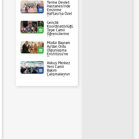
Terme Devlet
Hastanesi’nde
Emzirme
Sağlık
Haftası’na Özel
Bilgilendirme
Standı Açıldı
Gençlik
Koordinatörlüğü’nden
Tepe Camii
Ünye
Öğrencilerine
Motivasyon
Ziyareti
Müdür Bayram
Ay’dan Ordu
Olgunlaşma
Ordu
Enstitüsü’ne
Ziyaret
Akkuş Merkez
Yeni Camii
Bakım
İlçeler
Çalışmalarının
Ardından Cuma
Namazıyla
İbadete Açıldı