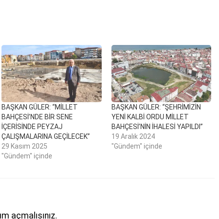
BAŞKAN GÜLER: “MİLLET
BAŞKAN GÜLER: “ŞEHRİMİZİN
BAHÇESİ’NDE BİR SENE
YENİ KALBİ ORDU MİLLET
İÇERİSİNDE PEYZAJ
BAHÇESİ’NİN İHALESİ YAPILDI”
ÇALIŞMALARINA GEÇİLECEK”
19 Aralık 2024
29 Kasım 2025
"Gündem" içinde
"Gündem" içinde
um açmalısınız
.