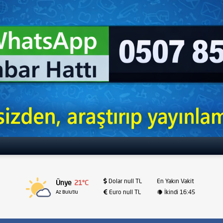
Dolar null TL
En Yakın Vakit
Ünye
21°C
Euro null TL
İkindi 16:45
Az Bulutlu