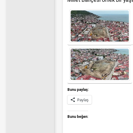
Millet Bahçesi örnek bir yaş
Bunu paylaş:
Paylaş
Bunu beğen: