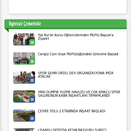
İlginizi Çekebilir
Yaz Kur’an Kursu Öğrencilerinden Müftü Baycan’a
Ziyaret
Ünye
Cengiz Cüni Ünye Müftülüğündeki Görevine Başladı
Ünye
SPOR ŞEHRİ ORDU, DEV ORGANİZASYONA İMZA
ATACAK
Ordu Büyükşehir
YARI OLİMPİK YÜZME HAVUZU VE ÇOK AMAÇLI SPOR
SALONUNUN KABA İNŞAATLARI TAMAMLANDI
Ordu Büyükşehir
ÇEVRE YOLU 2.ETABINDA İNŞAAT BAŞLADI
Ordu Büyükşehir
LİSANSLI DEPO’DA KESİN BAŞVURU SÜRECİ