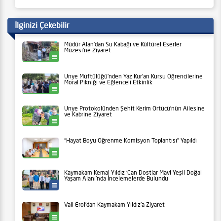
İlginizi Çekebilir
Müdür Alan’dan Su Kabağı ve Kültürel Eserler
Müzesi’ne Ziyaret
Ünye
Ünye Müftülüğü’nden Yaz Kur’an Kursu Öğrencilerine
Moral Pikniği ve Eğlenceli Etkinlik
Ünye
Ünye Protokolünden Şehit Kerim Örtücü’nün Ailesine
ve Kabrine Ziyaret
Ünye
“Hayat Boyu Öğrenme Komisyon Toplantısı” Yapıldı
Ünye
Kaymakam Kemal Yıldız ‘Can Dostlar Mavi Yeşil Doğal
Yaşam Alanı’nda İncelemelerde Bulundu
Ünye Belediyesi
Vali Erol’dan Kaymakam Yıldız’a Ziyaret
Ünye