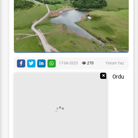
17-06-2025
270
Yorum Yaz
Reklamı Gizle
Ordu