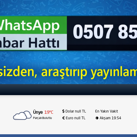
Dolar null TL
En Yakın Vakit
Ünye
19°C
Euro null TL
Akşam 19:54
Parçalı Bulutlu