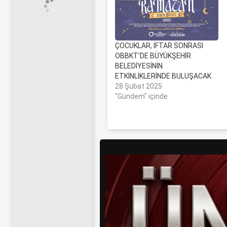
ÇOCUKLAR, İFTAR SONRASI
OBBKT’DE BÜYÜKŞEHİR
BELEDİYESİNİN
ETKİNLİKLERİNDE BULUŞACAK
28 Şubat 2025
"Gündem" içinde