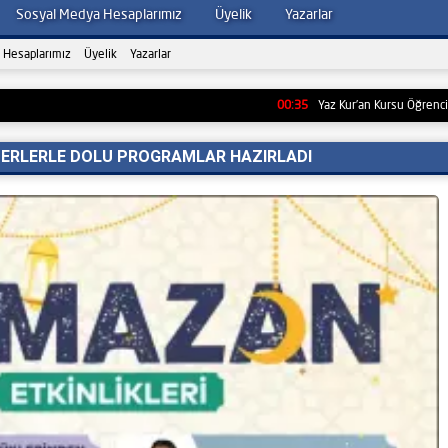
Sosyal Medya Hesaplarımız
Üyelik
Yazarlar
 Hesaplarımız
Üyelik
Yazarlar
00:35
Yaz Kur’an Kursu Öğrencilerinden Mü
SERLERLE DOLU PROGRAMLAR HAZIRLADI