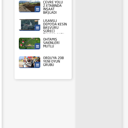
SALONUNUN
ÇEVRE YOLU
KABA
2.ETABINDA
İNŞAATLARI
İNŞAAT
Ordu Büyükşehir
TAMAMLANDI
BAŞLADI
LİSANSLI
DEPO’DA KESİN
BAŞVURU
Tarım
SÜRECİ
TAMAMLANDI
OHTAMIŞ
SAKİNLERİ
MUTLU
Ordu Büyükşehir
ORDU’YA 208
YENİ OYUN
GRUBU
Ordu Büyükşehir