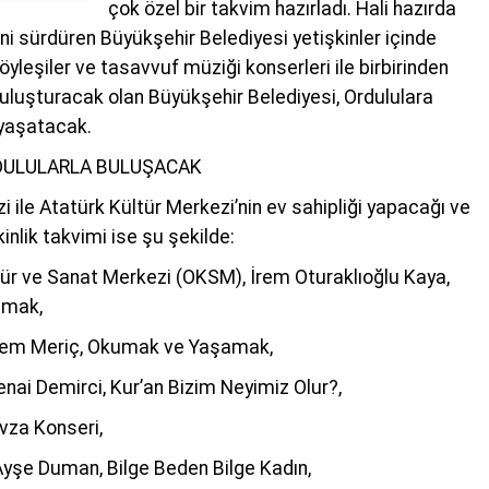
çok özel bir takvim hazırladı. Hali hazırda
ini sürdüren Büyükşehir Belediyesi yetişkinler içinde
leşiler ve tasavvuf müziği konserleri ile birbirinden
 buluşturacak olan Büyükşehir Belediyesi, Ordululara
yaşatacak.
RDULULARLA BULUŞACAK
 ile Atatürk Kültür Merkezi’nin ev sahipliği yapacağı ve
inlik takvimi ise şu şekilde:
ür ve Sanat Merkezi (OKSM), İrem Oturaklıoğlu Kaya,
lmak,
 Cem Meriç, Okumak ve Yaşamak,
nai Demirci, Kur’an Bizim Neyimiz Olur?,
vza Konseri,
şe Duman, Bilge Beden Bilge Kadın,