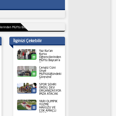
ftü Baycan’a Ziyaret
00:22
Cengiz Cüni Ünye Müftülüğündeki Görevine Başladı
0
İlginizi Çekebilir
Yaz Kur’an
Kursu
Öğrencilerinden
Ünye
Müftü Baycan’a
Ziyaret
Cengiz Cüni
Ünye
Müftülüğündeki
Ünye
Görevine
Başladı
SPOR ŞEHRİ
ORDU, DEV
ORGANİZASYONA
Ordu Büyükşehir
İMZA ATACAK
YARI OLİMPİK
YÜZME
HAVUZU VE
Ordu Büyükşehir
ÇOK AMAÇLI
SPOR