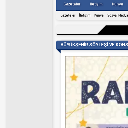
Gazeteler
İletişim
Künye
Gazeteler
İletişim
Künye
Sosyal Medya
BÜYÜKŞEHİR SÖYLEŞİ VE KON