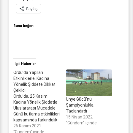
Paylaş
Bunu beğen:
İlgili Haberler
Ordu’da Yapılan
Etkinliklerle, Kadına
Yönelik Şiddete Dikkat
Çekildi
Ordu’da, 25 Kasım
Ünye Gücü’nü
Kadına Yönelik Şiddetle
Şampiyonlukla
Uluslararası Mücadele
Taçlandırdı
Günü kutlama etkinlikleri
15 Nisan 2022
kapsamında farkındalık
"Gündem" içinde
çalışmaları yapıldı.
26 Kasım 2021
Ordu’da, ilki geçen yıl
"Gündem" içinde