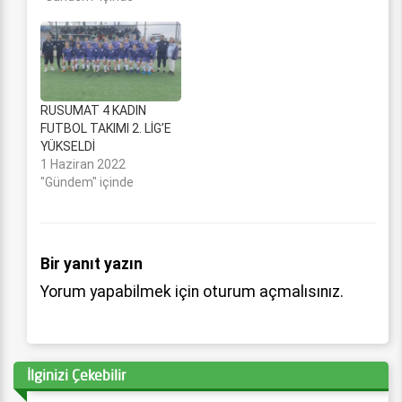
uygulanan ve büyük ilgi
uyandıran fırınlardan
üzerinde “Ekmeğimiz
Aşımız, Kadınlar Baş
Tacımız” yazılı kese
kağıtları ile ekmek
RUSUMAT 4 KADIN
verilmesi uygulaması bu
FUTBOL TAKIMI 2. LİG’E
yıl da devam etti. Ordu
YÜKSELDİ
Aile ve Sosyal Hizmetler
1 Haziran 2022
İl Müdürlüğü…
"Gündem" içinde
Bir yanıt yazın
Yorum yapabilmek için
oturum açmalısınız
.
İlginizi Çekebilir